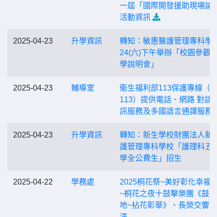
一屆「國際開發援助現場論
活動資訊
2025-04-23
升學資訊
轉知：敏惠醫護管理專科學校 
24(六)下午舉辦「校園參觀
學說明會」
2025-04-23
輔導室
衛生福利部113保護專線（
113）提供電話、網路 對談
訊服務及多國語言通譯服務
2025-04-23
升學資訊
轉知：新生學校財團法人新
護管理專科學校「護理科五
學全公費生」招生
2025-04-22
學務處
2025桐花祭~美好彰化幸福
~桐花之夜十鼓擊樂團《鼓
地~拈花彰華》、長榮交響
演