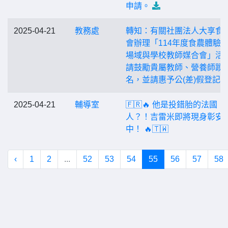
申請。
2025-04-21
教務處
轉知：有關社團法人大享食
會辦理「114年度食農體驗
場域與學校教師媒合會」活
請鼓勵貴屬教師、營養師踴
名，並請惠予公(差)假登記
2025-04-21
輔導室
🇫🇷🔥 他是投錯胎的法國
人？！吉雷米即將現身彰安
中！ 🔥🇹🇼
‹
1
2
...
52
53
54
55
56
57
58