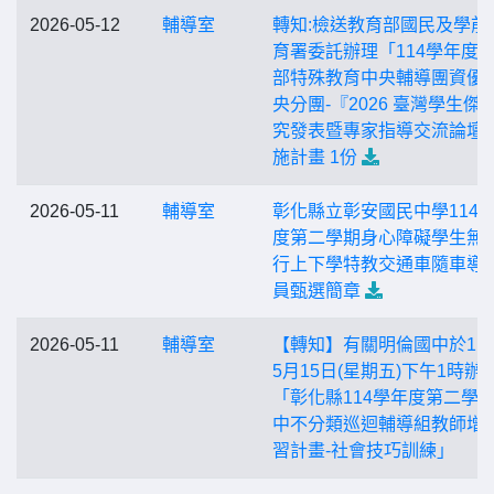
2026-05-12
輔導室
轉知:檢送教育部國民及學前
育署委託辦理「114學年度
部特殊教育中央輔導團資優
央分團-『2026 臺灣學生傑
究發表暨專家指導交流論壇
施計畫 1份
2026-05-11
輔導室
彰化縣立彰安國民中學114
度第二學期身心障礙學生無
行上下學特教交通車隨車導
員甄選簡章
2026-05-11
輔導室
【轉知】有關明倫國中於11
5月15日(星期五)下午1時辦
「彰化縣114學年度第二學
中不分類巡迴輔導組教師增
習計畫-社會技巧訓練」