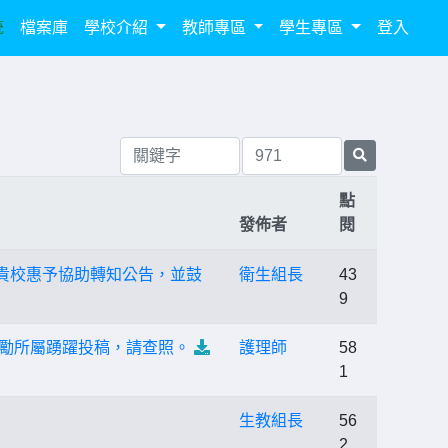
統
檔案庫
學校介紹
教師專區
學生專區
登入
點
發佈者
閱
貴校惠予協助轉知公告，並鼓
衛生組長
43
9
鼓勵所屬踴躍投稿，請查照。
護理師
58
1
生教組長
56
2