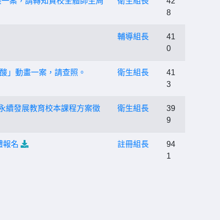
染一案，請轉知貴校全體師生周
衛生組長
42
8
輔導組長
41
0
酸」動畫一案，請查照。
衛生組長
41
3
育暨永續發展教育校本課程方案徵
衛生組長
39
9
體報名
註冊組長
94
1