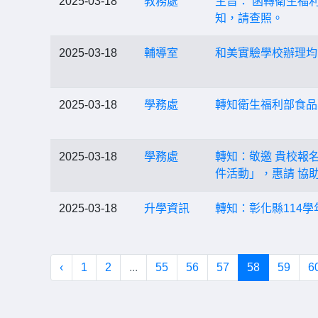
2025-03-18
教務處
主旨： 函轉衛生福
知，請查照。
2025-03-18
輔導室
和美實驗學校辦理均
2025-03-18
學務處
轉知衛生福利部食品
2025-03-18
學務處
轉知：敬邀 貴校報名
件活動」，惠請 協
2025-03-18
升學資訊
轉知：彰化縣114
‹
1
2
...
55
56
57
58
59
6