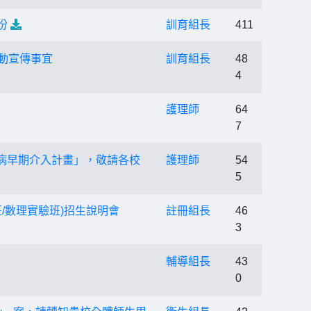
份
訓育組長
411
動宣傳事宜
訓育組長
48
4
護理師
64
7
病早期介入計畫」，敬請各校
護理師
54
5
班/數理實驗班)招生說明會
註冊組長
46
3
輔導組長
43
0