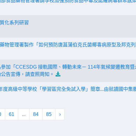
利部食品藥物管理署請學校加強預防食品中毒及諾羅病毒群聚感
質化系列研習
藥物管理署製作「如何預防唐菖蒲伯克氏菌椰毒病原型及邦克列
參加「CCESDG 接軌國際、轉動未來－ 114年氣候變遷教
助公告宣傳，請查照周知。
學年度高級中等學校「學習區完全免試入學」簡章...由就讀國中集
0
61
...
84
85
›