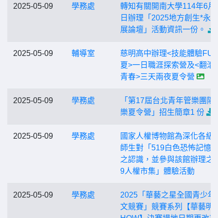
2025-05-09
學務處
轉知有關開南大學114年6月1
日辦理「2025地方創生*永
展論壇」活動資訊一份。
2025-05-09
輔導室
慈明高中辦理<技能體驗FU
夏>一日職涯探索營及<翻滾吧
青春>三天兩夜夏令營
2025-05-09
學務處
「第17屆台北青年管樂團陽
樂夏令營」招生簡章1 份
2025-05-09
學務處
國家人權博物館為深化各級
師生對「519白色恐怖記憶
之認識，並參與該館辦理之「
9人權市集」體驗活動
2025-05-09
學務處
2025「華藝之星全國青少年
文競賽」競賽系列【華藝明