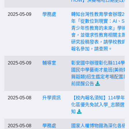
HOW】決賽場地日期更改事
2025-05-09
學務處
轉知台灣性教育學會辦理202
年「從數位到現實：AI、SE
青少年性教育的未來」學術
會，並徵求性教育相關主題
研究投稿發表，請學校教師
報名參加，請查照。
2025-05-09
輔導室
彰安國中辦理彰化縣114學
國民中學藝術才能班(美術類
舞蹈類)招生鑑定考場配置與
前提醒公告
2025-05-08
升學資訊
【校內報名須知】114學年
化區優先免試入學_志願選
知
2025-05-08
學務處
國家人權博物館為深化各級