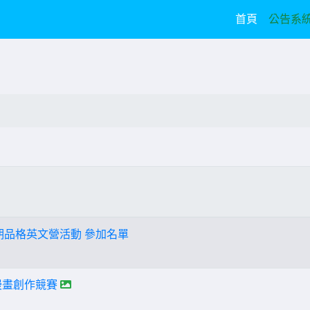
(current)
首頁
公告系
T暑期品格英文營活動 參加名單
漫畫創作競賽