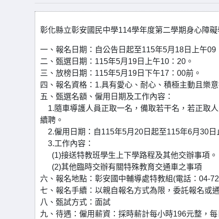
彰化縣立彰安國民中學
114
學年度第二學期身心障礙
一、報名日期：自公告日起至
115
年
5
月
18
日上午
09
二、甄選日期：
115
年
5
月
19
日上午
10
：
20
。
三、放榜日期：
115
年
5
月
19
日下午
17
：
00
前。
四、報名資格：
1.
具有愛心、耐心、積極主動且樂意
五、甄選名額、僱用日期及工作內容：
1.
隨車導護人員正取一名，備取若干名，若正取人
續聘。
2.
僱用日期：自
115
年
5
月
20
日起至
115
年
6
月
30
日
3.
工作內容：
(1)
接送特教班學生上下學路程及其他交辦事項。
(2)
其他臨時交辦有關特殊教育交通車之事項
六、報名地點：彰安國中輔導處特教組
(
電話：
04-7
七、報名手續：以親自報名方式為限，委託報名或
八、甄試方式：面試
九、待遇：僱用薪資：採時薪計每小時
196
元整，每