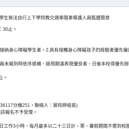
學生無法自行上下學特教交通車隨車導護人員甄選簡章
：
30
止。
接納身心障礙學生者。
2.
具有接觸身心障礙孩子的經驗者優先僱
員未報到時依序遞補，錄用期滿表現優良者，日後本校得優先辦
止。
236117
分機
251
，聯絡人：葉宛婷組長
)
通訊報名不予受理。
日工作
3
小時，每月最多以二十三日計，寒、暑假期間不需到校