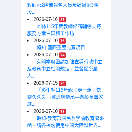
教師第2階無報名人員及續辦第3階
段...
2026-07-16
87
本縣115年度教師諮商輔導支持
服務方案－團體工作坊
2026-07-10
76
轉知-國際重要比賽項目
2026-07-10
74
有關本府函請加強宣導行政中立
及教育中立相關規定，並督促所屬
人...
2026-07-15
74
「彰化縣115年親子走一走，快
樂久久久~~感恩與傳承—樂齡童軍家
庭...
2026-07-10
73
轉知-教育部國民及學前教育署來
函，請各校勿使用中國大陸製世界...