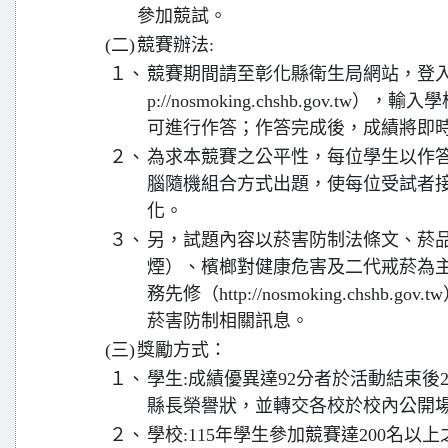
參加競試。
(二)
競賽辦法:
１、
競賽期間請至彰化縣衛生局網站，登入
p://nosmoking.chshb.gov.t
可進行作答；作答完成後，成績將即
２、
為求本競賽之公平性，每位學生以作
腦隨機組合方式出題，使每位受試者
化。
３、
另，試題內容以菸害防制法條文、菸
煙）、檳榔對健康危害及二代戒菸為主
務先修（http://nosmoking.chshb
菸害防制相關訊息。
(三)
獎勵方式：
１、
學生:成績優異達92分者於活動結束後
縣長榮譽狀，並轉交各校於校內公開
２、
學校:115年學生參加競賽達200名以上