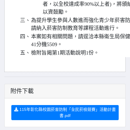
者，以全校達成率90%以上者)，將
以資鼓勵。
三、
為提升學生參與人數進而強化青少年菸害
請納入菸害防制教育等課程活動進行。
四、
本案如有相關問題，請逕洽本縣衛生局保健科李
41分機5509。
五、
檢附旨揭第1期活動說明1份。
附件下載
115年彰化縣校園菸害防制「全民菸檢競賽」活動計畫
書.pdf