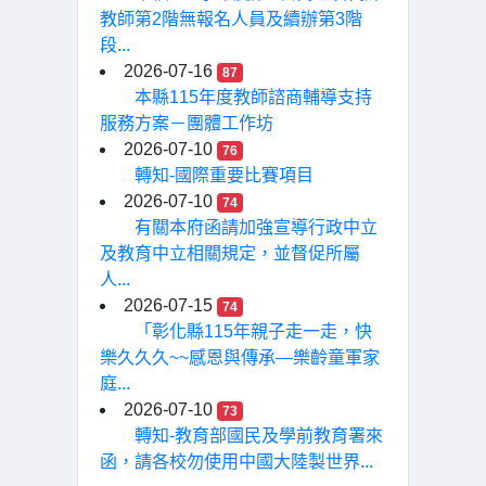
教師第2階無報名人員及續辦第3階
段...
2026-07-16
87
本縣115年度教師諮商輔導支持
服務方案－團體工作坊
2026-07-10
76
轉知-國際重要比賽項目
2026-07-10
74
有關本府函請加強宣導行政中立
及教育中立相關規定，並督促所屬
人...
2026-07-15
74
「彰化縣115年親子走一走，快
樂久久久~~感恩與傳承—樂齡童軍家
庭...
2026-07-10
73
轉知-教育部國民及學前教育署來
函，請各校勿使用中國大陸製世界...