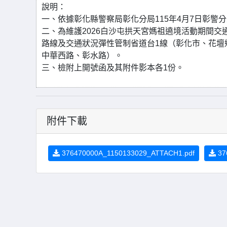
說明：
一、依據彰化縣警察局彰化分局115年4月7日彰警分五
二、為維護2026白沙屯拱天宮媽祖遶境活動期間交通
路線及交通狀況彈性管制省道台1線（彰化市、花壇
中華西路、彰水路）。
三、檢附上開號函及其附件影本各1份。
附件下載
376470000A_1150133029_ATTACH1.pdf
37