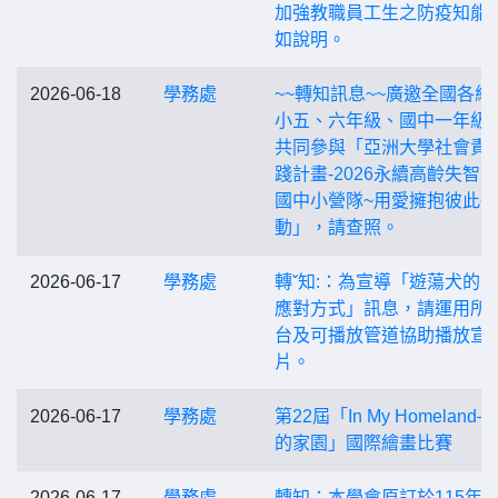
加強教職員工生之防疫知能
如說明。
2026-06-18
學務處
~~轉知訊息~~廣邀全國各級
小五、六年級、國中一年級
共同參與「亞洲大學社會責
踐計畫-2026永續高齡失智
國中小營隊~用愛擁抱彼此~
動」，請查照。
2026-06-17
學務處
轉ˇ知:：為宣導「遊蕩犬的
應對方式」訊息，請運用所
台及可播放管道協助播放宣
片。
2026-06-17
學務處
第22屆「In My Homeland
的家園」國際繪畫比賽
2026-06-17
學務處
轉知：本學會原訂於115年6