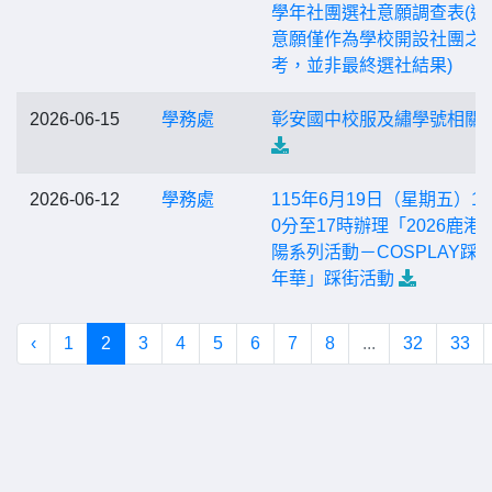
學年社團選社意願調查表(選
意願僅作為學校開設社團之
考，並非最終選社結果)
2026-06-15
學務處
彰安國中校服及繡學號相關
2026-06-12
學務處
115年6月19日（星期五）13
0分至17時辦理「2026鹿港
陽系列活動－COSPLAY踩
年華」踩街活動
‹
1
2
3
4
5
6
7
8
...
32
33