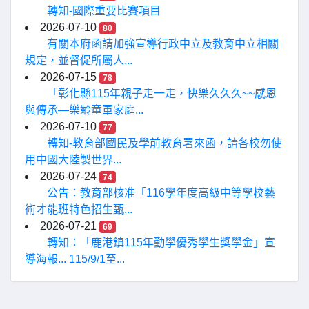
轉知-國際重要比賽項目
2026-07-10
80
有關本府函請加強宣導行政中立及教育中立相關
規定，並督促所屬人...
2026-07-15
78
「彰化縣115年親子走一走，快樂久久久~~感恩
與傳承—樂齡童軍家庭...
2026-07-10
77
轉知-教育部國民及學前教育署來函，請各校勿使
用中國大陸製世界...
2026-07-24
74
公告：教育部核准「116學年度高級中等學校藝
術才能班特色招生甄...
2026-07-21
69
轉知：「鹿港鎮115年勤學優秀學生獎學金」宣
導海報... 115/9/1至...