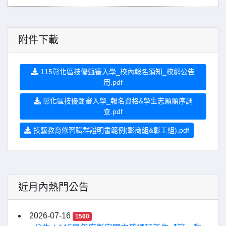
附件下載
115彰化區技優甄審入學_校內報名須知_校網公告
用.pdf
彰化區技優甄審入學_報名資格&學生志願順序調
查.pdf
技藝教育修習職群證明書範例(彰商組&彰工組).pdf
近月內熱門公告
2026-07-16
1560