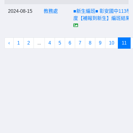
2024-08-15
教務處
■新生編班■ 彰安國中113學
度【補報到新生】編班結果
‹
1
2
...
4
5
6
7
8
9
10
11