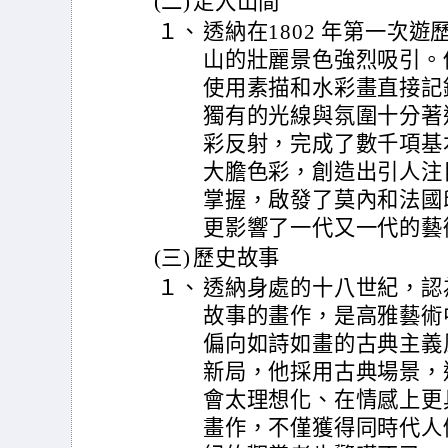
(二)
走入山間
１、
透納在1802 年第一次
山的壯麗景色強烈吸引。
使用素描和水彩畫直接記
獨有的光線與氛圍十分著
彩反射，完成了數千項基
大膽色彩，創造出引人注
掌握，啟發了莫內和法國
更影響了一代又一代的藝
(三)
歷史故事
１、
透納身處的十八世紀，認
故事的畫作，是高雅藝術
偏向如詩如畫的古典主義
新局，他採用古典場景，
會太理想化、在情感上更
畫作，不僅獲得同時代人