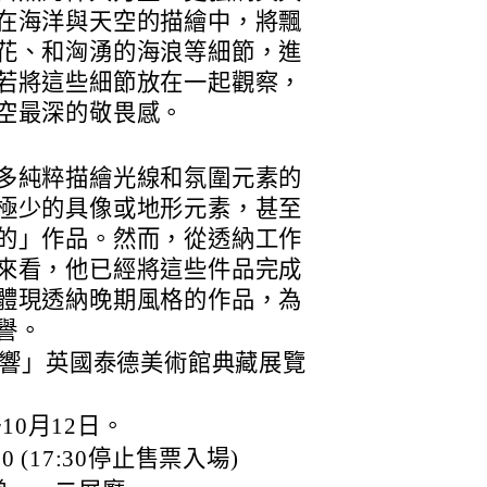
在海洋與天空的描繪中，將飄
花、和洶湧的海浪等細節，進
若將這些細節放在一起觀察，
空最深的敬畏感。
多純粹描繪光線和氛圍元素的
極少的具像或地形元素，甚至
的」作品。然而，從透納工作
來看，他已經將這些件品完成
體現透納晚期風格的作品，為
譽。
響」英國泰德美術館典藏展覽
10月12日。
0 (17:30停止售票入場)