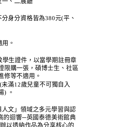
堂一、二展廳
分身分資格皆為380元(平、
適用。
有效學生證件，以當學期註冊章
證限購一張，碩博士生、社區
進修等不適用。
童(未滿12歲兒童不可獨自入
) 。
與人文」領域之多元學習與認
高的迴響─英國泰德美術館典
舉辦以透納作品為分享核心的