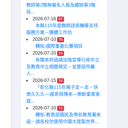
教師第2階無報名人員及續辦第3階
段...
2026-07-16
87
本縣115年度教師諮商輔導支持
服務方案－團體工作坊
2026-07-10
76
轉知-國際重要比賽項目
2026-07-10
74
有關本府函請加強宣導行政中立
及教育中立相關規定，並督促所屬
人...
2026-07-15
74
「彰化縣115年親子走一走，快
樂久久久~~感恩與傳承—樂齡童軍家
庭...
2026-07-10
73
轉知-教育部國民及學前教育署來
函，請各校勿使用中國大陸製世界...