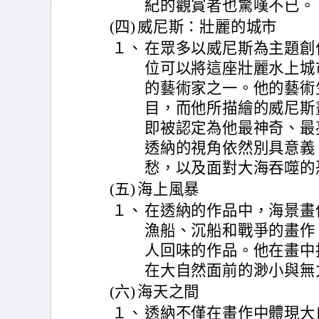
紀的觀賞者也驚嘆不已。
(四)
威尼斯：壯麗的城市
１、
在眾多以威尼斯為主題創
位可以將這座壯麗水上城
的藝術家之一。他的藝術
目，而他所描繪的威尼斯
即被認定為他最神奇、最
透納的視角依然別具意義
愁，以及面對大海吞噬的
(五)
海上風暴
１、
在透納的作品中，海景畫
漁船、沉船和戰爭的畫作
人回味的作品。他在畫中
在大自然面前的渺小與無
(六)
海天之間
１、
透納不僅在畫作中體現大