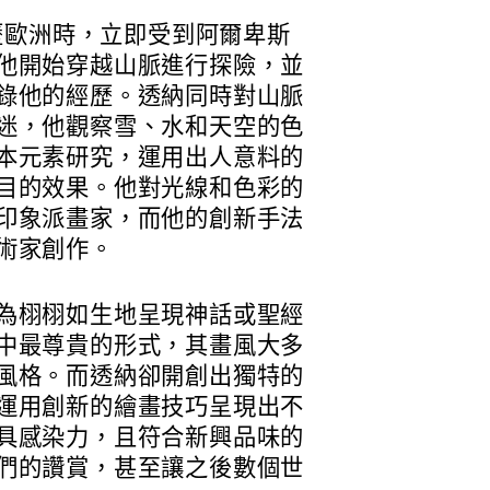
遊歷歐洲時，立即受到阿爾卑斯
他開始穿越山脈進行探險，並
錄他的經歷。透納同時對山脈
迷，他觀察雪、水和天空的色
本元素研究，運用出人意料的
目的效果。他對光線和色彩的
印象派畫家，而他的創新手法
術家創作。
為栩栩如生地呈現神話或聖經
中最尊貴的形式，其畫風大多
風格。而透納卻開創出獨特的
運用創新的繪畫技巧呈現出不
具感染力，且符合新興品味的
們的讚賞，甚至讓之後數個世