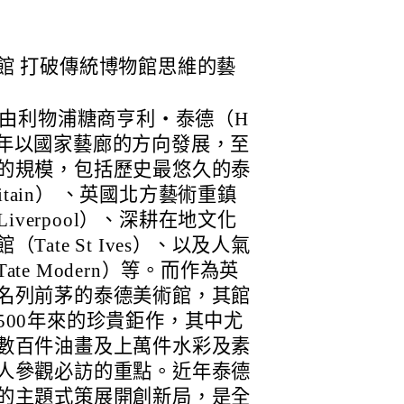
館 打破傳統博物館思維的藝
年由利物浦糖商亨利・泰德（H
立，早年以國家藝廊的方向發展，至
的規模，包括歷史最悠久的泰
ritain） 、英國北方藝術重鎮
Liverpool）、深耕在地文化
ate St Ives）、以及人氣
te Modern）等。而作為英
名列前茅的泰德美術館，其館
500年來的珍貴鉅作，其中尤
數百件油畫及上萬件水彩及素
人參觀必訪的重點。近年泰德
的主題式策展開創新局，是全