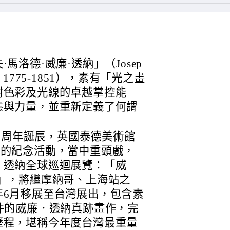
馬洛德·威廉·透納」（Josep
urner，1775-1851），素有「光之畫
對色彩及光線的卓越掌控能
態與力量，並重新定義了何謂
50周年誕辰，英國泰德美術館
一系列的紀念活動，當中重頭戲，
・透納全球巡迴展覽：「威
」，將繼摩納哥、上海站之
年6月移展至台灣展出，包含素
件的威廉．透納真跡畫作，完
歷程，堪稱今年度台灣最重量