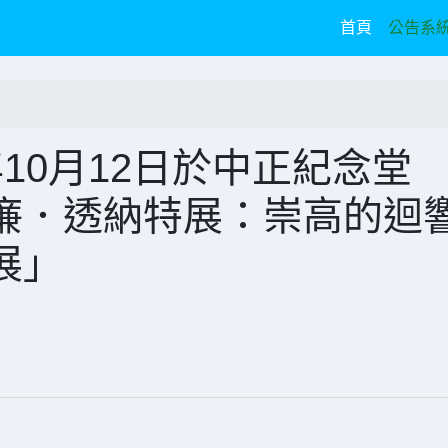
(current)
首頁
公告系
4年10月12日於中正紀念堂
廉．透納特展：崇高的迴
展」