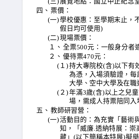
(三)
展覽地點：國立中正紀念
四、
票價：
(一)
學校優惠：至學期末止，不
假日均可使用)
(二)
現場票價：
１、
全票500元：一般身分者
２、
優待票470元：
(１)
持大專院校(含)以下
為憑，入場須驗證，每
大學、空中大學及在職
(２)
年滿3歲(含)以上之兒
場，需成人持票陪同入場
五、
教師研習營：
(一)
活動目的：為充實「藝術
知，「威廉.透納特展：崇
藏」(以下簡稱本特展)擬