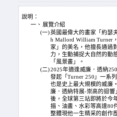
說明：
一、
展覽介紹
(一)
英國最偉大的畫家「約瑟夫·
h Mallord William T
家」的美名，他擅長通過
力，生動捕捉大自然的動
「風景畫」。
(二)
2025年適逢威廉．透納2
發起「Turner 250」
也是史上最大規模的威廉
廉．透納特展-崇高的迴響
後，全球第三站即將於今
描、油畫、水彩等高達80
整體現他一生精采的創作