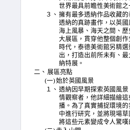
世界最具前瞻性美術館之
３、
擁有最多透納作品收藏的
透納的真跡畫作，以英國
海上風暴、海天之間、歷
大展區，貫穿他整個創作
時代，泰德美術館另精選
出，打造出前所未有、最
納特展。
二、
展區亮點
(一)
始於英國風景
１、
透納因早期探索英國風景
情觀察者，他詳細描繪這
播。為了真實捕捉環境的
中進行研究，並將現場草
將這些元素變成令人驚嘆