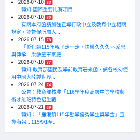
2026-07-10
83
轉知-國際重要比賽項目
2026-07-10
80
有關本府函請加強宣導行政中立及教育中立相關
規定，並督促所屬人...
2026-07-15
78
「彰化縣115年親子走一走，快樂久久久~~感恩
與傳承—樂齡童軍家庭...
2026-07-10
77
轉知-教育部國民及學前教育署來函，請各校勿使
用中國大陸製世界...
2026-07-24
74
公告：教育部核准「116學年度高級中等學校藝
術才能班特色招生甄...
2026-07-21
69
轉知：「鹿港鎮115年勤學優秀學生獎學金」宣
導海報... 115/9/1至...