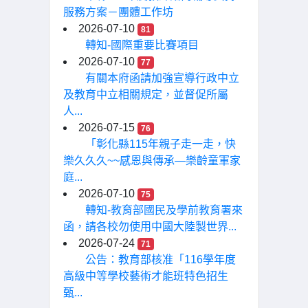
服務方案－團體工作坊
2026-07-10
81
轉知-國際重要比賽項目
2026-07-10
77
有關本府函請加強宣導行政中立
及教育中立相關規定，並督促所屬
人...
2026-07-15
76
「彰化縣115年親子走一走，快
樂久久久~~感恩與傳承—樂齡童軍家
庭...
2026-07-10
75
轉知-教育部國民及學前教育署來
函，請各校勿使用中國大陸製世界...
2026-07-24
71
公告：教育部核准「116學年度
高級中等學校藝術才能班特色招生
甄...