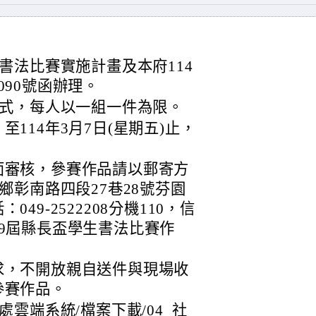
書法比賽實施計畫及本府114
2090號函辦理。
式，每人以一組一件為限。
114年3月7日(星期五)止，
面審核，參賽作品請以郵寄方
鄉彰南路四段27巷28號芬園
49-2522208分機110，信
9屆縣長盃學生書法比賽作
求，不開放親自送件與現場收
參賽作品。
雲端系統/檔案下載/04_社