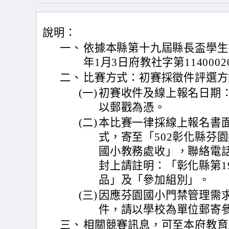
說明：
一、
依據本縣第十九屆縣長盃學生
年1月3日府教社字第114000
二、
比賽方式：初賽採徵件評選方
(一)
初賽收件及線上報名日期：至
以郵戳為憑。
(二)
本比賽一律採線上報名書
式，寄至「502彰化縣芬園
國小教務處收」，聯絡電話：0
封上請註明：「彰化縣第1
品」及「參加組別」。
(三)
因應芬園國小門禁管理需
件，請以學校為單位郵寄
三、
相關競賽訊息，可至本府教育處