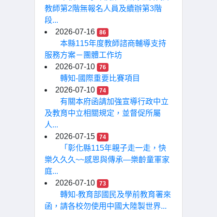
教師第2階無報名人員及續辦第3階
段...
2026-07-16
86
本縣115年度教師諮商輔導支持
服務方案－團體工作坊
2026-07-10
76
轉知-國際重要比賽項目
2026-07-10
74
有關本府函請加強宣導行政中立
及教育中立相關規定，並督促所屬
人...
2026-07-15
74
「彰化縣115年親子走一走，快
樂久久久~~感恩與傳承—樂齡童軍家
庭...
2026-07-10
73
轉知-教育部國民及學前教育署來
函，請各校勿使用中國大陸製世界...