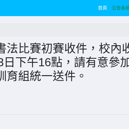
(current)
首頁
公告系
書法比賽初賽收件，校內
月3日下午16點，請有意參
訓育組統一送件。