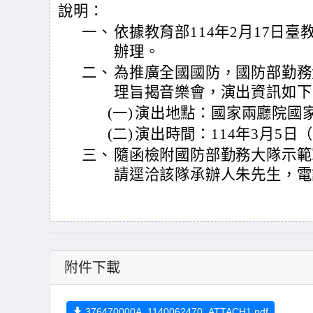
說明：
一、
依據教育部114年2月17日臺教師
辦理。
二、
為推廣全國國防，國防部勤務大
理旨揭音樂會，演出資訊如下
(一)
演出地點：國家兩廳院國
(二)
演出時間：114年3月5日
三、
隨函檢附國防部勤務大隊示範
請逕洽該隊承辦人朱先生，電話02-
附件下載
376470000A_1140062470_ATTACH1.pdf