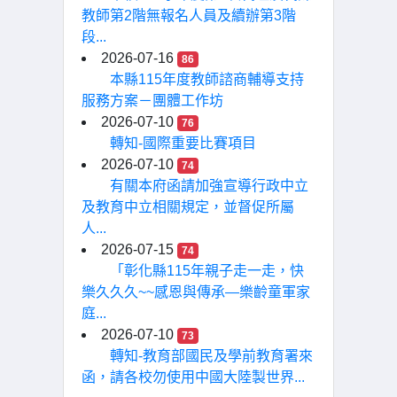
教師第2階無報名人員及續辦第3階
段...
2026-07-16
86
本縣115年度教師諮商輔導支持
服務方案－團體工作坊
2026-07-10
76
轉知-國際重要比賽項目
2026-07-10
74
有關本府函請加強宣導行政中立
及教育中立相關規定，並督促所屬
人...
2026-07-15
74
「彰化縣115年親子走一走，快
樂久久久~~感恩與傳承—樂齡童軍家
庭...
2026-07-10
73
轉知-教育部國民及學前教育署來
函，請各校勿使用中國大陸製世界...