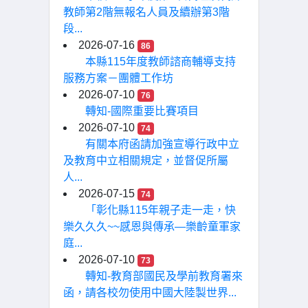
教師第2階無報名人員及續辦第3階
段...
2026-07-16
86
本縣115年度教師諮商輔導支持
服務方案－團體工作坊
2026-07-10
76
轉知-國際重要比賽項目
2026-07-10
74
有關本府函請加強宣導行政中立
及教育中立相關規定，並督促所屬
人...
2026-07-15
74
「彰化縣115年親子走一走，快
樂久久久~~感恩與傳承—樂齡童軍家
庭...
2026-07-10
73
轉知-教育部國民及學前教育署來
函，請各校勿使用中國大陸製世界...