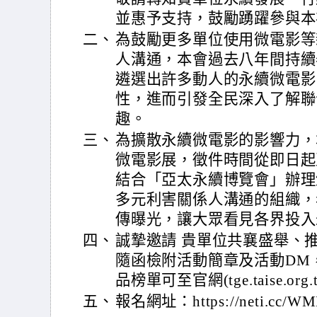
並惠予支持，鼓勵踴躍參與本
二、
為鼓勵更多單位使用微電影等
人溝通，本會過去八年間持續
遴選出許多動人的永續微電影
性，進而引發全民深入了解聯
趣。
三、
為擴散永續微電影的影響力，
微電影展，徵件時間從即日起
結合「亞太永續博覽會」辦理
多元利害關係人溝通的組織，
傳曝光，讓大眾看見各界投入
四、
誠摯邀請 貴單位共襄盛舉、
隨函檢附活動簡章及活動DM
品榜單可至官網(tge.taise.org
五、
報名網址：https://neti.cc/WM