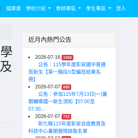
統
檔案庫
學校介紹
教師專區
學生專區
登入
近月內熱門公告
二學
2026-07-16
1560
報及
公告：115學年度彰安國中普通
班新生【第一階段S型編班結果名
冊】
2026-07-07
889
公告：參加115年7月13日(一)暑
期輔導國一新生須知【07:00至
07:30...
2026-07-07
733
彰化縣115年度彰安自造教育及
科技中心暑期營隊錄取名單