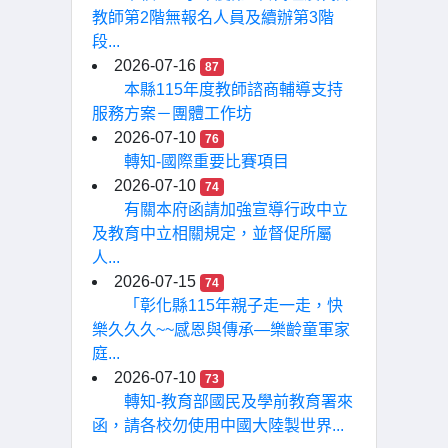
教師第2階無報名人員及續辦第3階
段...
2026-07-16
87
本縣115年度教師諮商輔導支持
服務方案－團體工作坊
2026-07-10
76
轉知-國際重要比賽項目
2026-07-10
74
有關本府函請加強宣導行政中立
及教育中立相關規定，並督促所屬
人...
2026-07-15
74
「彰化縣115年親子走一走，快
樂久久久~~感恩與傳承—樂齡童軍家
庭...
2026-07-10
73
轉知-教育部國民及學前教育署來
函，請各校勿使用中國大陸製世界...