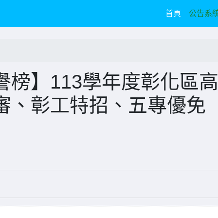
(current)
首頁
公告系
榜】113學年度彰化區
審、彰工特招、五專優免