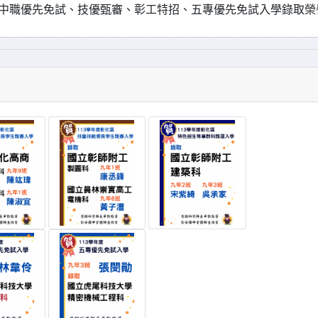
高中職優先免試、技優甄審、彰工特招、五專優先免試入學錄取榮