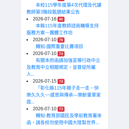
本校115學年度第4次代理及代課
教師第3階段甄選結果公告
2026-07-16
86
本縣115年度教師諮商輔導支持
服務方案－團體工作坊
2026-07-10
76
轉知-國際重要比賽項目
2026-07-10
74
有關本府函請加強宣導行政中立
及教育中立相關規定，並督促所屬
人...
2026-07-15
74
「彰化縣115年親子走一走，快
樂久久久~~感恩與傳承—樂齡童軍家
庭...
2026-07-10
73
轉知-教育部國民及學前教育署來
函，請各校勿使用中國大陸製世界...