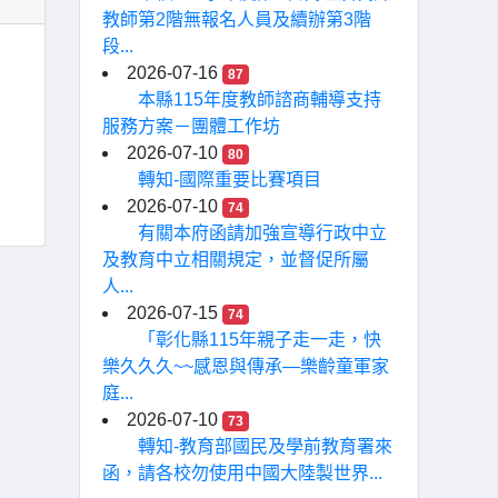
教師第2階無報名人員及續辦第3階
段...
2026-07-16
87
本縣115年度教師諮商輔導支持
服務方案－團體工作坊
2026-07-10
80
轉知-國際重要比賽項目
2026-07-10
74
有關本府函請加強宣導行政中立
及教育中立相關規定，並督促所屬
人...
2026-07-15
74
「彰化縣115年親子走一走，快
樂久久久~~感恩與傳承—樂齡童軍家
庭...
2026-07-10
73
轉知-教育部國民及學前教育署來
函，請各校勿使用中國大陸製世界...