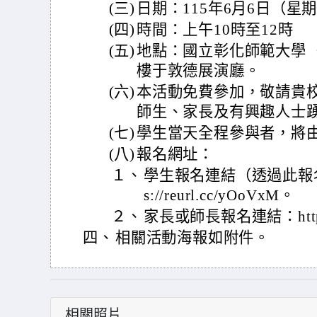
(三)
日期：115年6月6日（星
(四)
時間：上午10時至12時
(五)
地點：國立彰化師範大學
樓于敦德展演廳。
(六)
本活動免費參加，敬請貴
師生、家長及有興趣人士
(七)
學生當天全程參與者，將
(八)
報名網址：
１、
學生報名連結（透過此報名
s://reurl.cc/yOoVxM。
２、
家長或師長報名連結：https://
四、
相關活動海報如附件。
相關照片