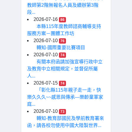
教師第2階無報名人員及續辦第3階
段...
2026-07-16
86
本縣115年度教師諮商輔導支持
服務方案－團體工作坊
2026-07-10
76
轉知-國際重要比賽項目
2026-07-10
74
有關本府函請加強宣導行政中立
及教育中立相關規定，並督促所屬
人...
2026-07-15
74
「彰化縣115年親子走一走，快
樂久久久~~感恩與傳承—樂齡童軍家
庭...
2026-07-10
73
轉知-教育部國民及學前教育署來
函，請各校勿使用中國大陸製世界...