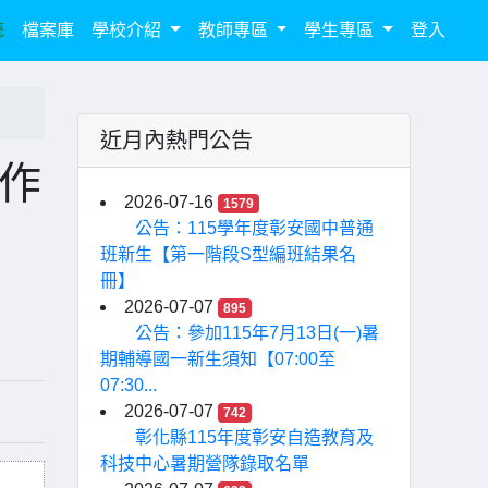
統
檔案庫
學校介紹
教師專區
學生專區
登入
近月內熱門公告
作
2026-07-16
1579
公告：115學年度彰安國中普通
班新生【第一階段S型編班結果名
冊】
2026-07-07
895
公告：參加115年7月13日(一)暑
期輔導國一新生須知【07:00至
07:30...
2026-07-07
742
彰化縣115年度彰安自造教育及
科技中心暑期營隊錄取名單