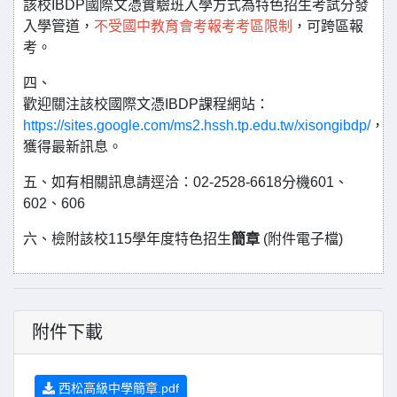
該校IBDP國際文憑實驗班入學方式為特色招生考試分發
入學管道，
不受國中教育會考報考考區限制
，可跨區報
考。
四、
歡迎關注該校國際文憑IBDP課程網站：
https://sites.google.com/ms2.hssh.tp.edu.tw/xisongibdp/
，
獲得最新訊息。
五、如有相關訊息請逕洽：02-2528-6618分機601、
602、606
六、檢附該校115學年度特色招生
簡章
(附件電子檔)
附件下載
西松高級中學簡章.pdf