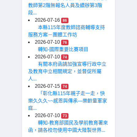
教師第2階無報名人員及續辦第3階
段...
2026-07-16
86
本縣115年度教師諮商輔導支持
服務方案－團體工作坊
2026-07-10
76
轉知-國際重要比賽項目
2026-07-10
74
有關本府函請加強宣導行政中立
及教育中立相關規定，並督促所屬
人...
2026-07-15
74
「彰化縣115年親子走一走，快
樂久久久~~感恩與傳承—樂齡童軍家
庭...
2026-07-10
73
轉知-教育部國民及學前教育署來
函，請各校勿使用中國大陸製世界...