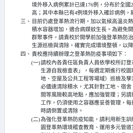
境外移入病例累計已達176例，分布於全國
高；其中本縣已有4例境外移入確診病例，
三、
目前仍處登革熱流行期，加以氣候高溫炎
積水容器增加，適合病媒蚊生長。為避免
群聚事件，請貴校於開學前加強登革熱防
生源巡檢與清除，確實完成環境整頓，以
四、
貴校應持續辦理之登革熱防疫事項如下：
(一)
請校內各責任區負責人員依學校所訂登
生源自我檢查表」，每週定期進行校園
地、空屋及公共工程等場域）巡檢及孳
必儘速清除積水，尤其針對工地、宿舍
間等風險較高地點，應加強管理；另請
工作，仍須使用之容器應妥善管理，每
時請倒置或清除。
(二)
為強化登革熱防疫知能，請利用新生訓
園登革熱環境稽查教育、運用多元管道