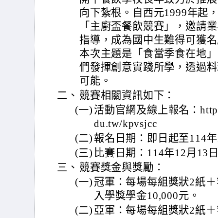
向下紮根。自西元1999年起
「主廚盃餐飲競賽」，邀請業
指導，成為國中生難得可獲名
本次主題是「食當季食在地」
們發揮創意實踐所學，透過料
可能。
二、
競賽相關資訊如下：
(一)
活動官網及線上報名：https://sit
du.tw/kpvsjcc
(二)
報名日期：即日起至114年1
(三)
比賽日期：114年12月1
三、
競賽獎金與獎勵：
(一)
冠軍：每場每組獎狀2紙＋等
入學獎學金10,000元。
(二)
亞軍：每場每組獎狀2紙＋