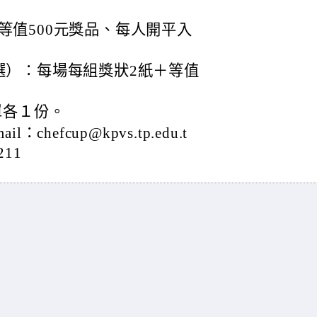
等值500元獎品、每人開平入
選）：每場每組獎狀2紙＋等值
單各１份。
efcup@kpvs.tp.edu.t
211