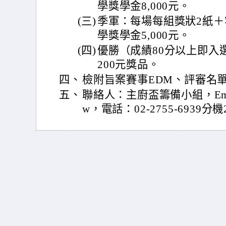
學獎學金8,000元。
(三)
季軍：每場每組獎狀2紙＋
學獎學金5,000元。
(四)
優勝（成績80分以上即入
200元獎品。
四、
檢附旨案賽事EDM、評審名
五、
聯絡人：主廚盃籌備小組，Email：ch
w，電話：02-2755-6939分機