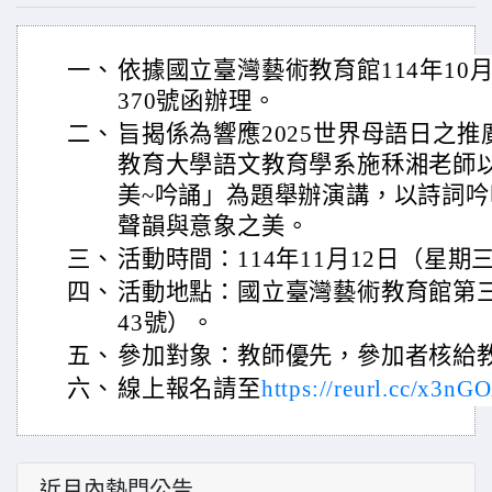
一、
依據國立臺灣藝術教育館114年10月1
370號函辦理。
二、
旨揭係為響應2025世界母語日之
教育大學語文教育學系施秝湘老師
美~吟誦」為題舉辦演講，以詩詞
聲韻與意象之美。
三、
活動時間：114年11月12日（星期
四、
活動地點：國立臺灣藝術教育館第
43號）。
五、
參加對象：教師優先，參加者核給
六、
線上報名請至
https://reurl.cc/x3nGO
近月內熱門公告