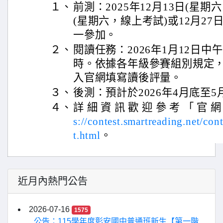
１、
前測：2025年12月13日(星期
(星期六，線上考試)或12月27
一參加。
２、
閱讀任務：2026年1月12日中午
時。依據各年級參賽組別規定
入官網填寫讀後評量。
３、
後測：預計於2026年4月底至5
４、
詳 細 資 訊 歡 迎 參 考 「 官 網
s://contest.smartreading.net/con
t.html
。
近月內熱門公告
2026-07-16
1575
公告：115學年度彰安國中普通班新生【第一階