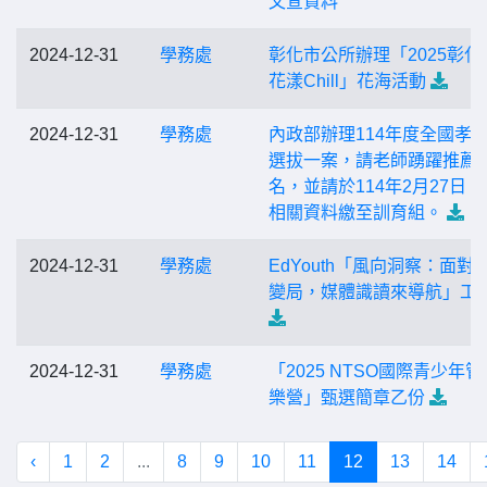
文宣資料
2024-12-31
學務處
彰化市公所辦理「2025彰化
花漾Chill」花海活動
2024-12-31
學務處
內政部辦理114年度全國孝
選拔一案，請老師踴躍推薦
名，並請於114年2月27日（
相關資料繳至訓育組。
2024-12-31
學務處
EdYouth「風向洞察：面對
變局，媒體識讀來導航」工
2024-12-31
學務處
「2025 NTSO國際青少年管
樂營」甄選簡章乙份
‹
1
2
...
8
9
10
11
12
13
14